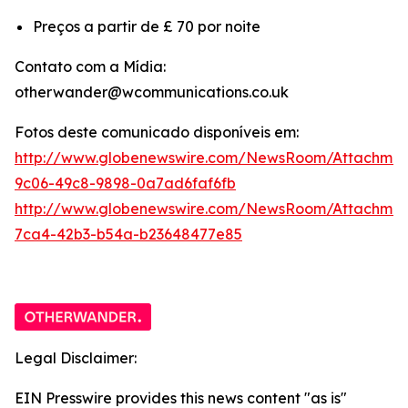
Preços a partir de £ 70 por noite
Contato com a Mídia:
otherwander@wcommunications.co.uk
Fotos deste comunicado disponíveis em:
http://www.globenewswire.com/NewsRoom/Attachmen
9c06-49c8-9898-0a7ad6faf6fb
http://www.globenewswire.com/NewsRoom/Attachme
7ca4-42b3-b54a-b23648477e85
Legal Disclaimer:
EIN Presswire provides this news content "as is"