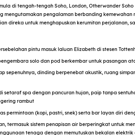
rmula di tengah-tengah Soho, London, Otherwander Soh
ang mengutamakan pengalaman berbanding kemewahan m
rincian direka untuk menghapuskan kerumitan perjalanan,
ersebelahan pintu masuk laluan Elizabeth di stesen Tott
pengembara solo dan pod berkembar untuk pasangan at
lap sepenuhnya, dinding berpenebat akustik, ruang simpa
setaraf spa dengan pancuran hujan, paip tanpa sentuha
gering rambut
 permintaan (kopi, pastri, snek) serta bar layan diri deng
nan, termasuk sistem penapisan air berperingkat untuk m
enggunaan tenaga dengan memutuskan bekalan elektrik 