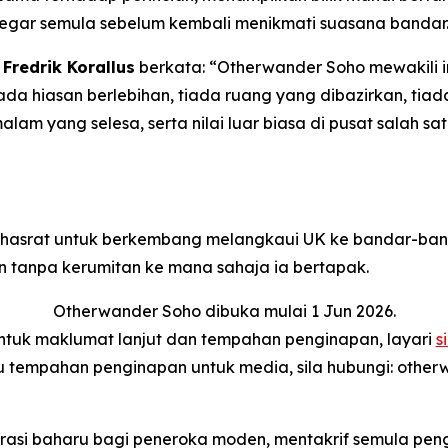
gar semula sebelum kembali menikmati suasana bandar
Fredrik Korallus
berkata: “Otherwander Soho mewakili 
iada hiasan berlebihan, tiada ruang yang dibazirkan, ti
 malam yang selesa, serta nilai luar biasa di pusat salah
erhasrat untuk berkembang melangkaui UK ke bandar-ba
tanpa kerumitan ke mana sahaja ia bertapak.
Otherwander Soho dibuka mulai 1 Jun 2026.
ntuk maklumat lanjut dan tempahan penginapan, layari
si
 tempahan penginapan untuk media, sila hubungi: othe
asi baharu bagi peneroka moden, mentakrif semula peng