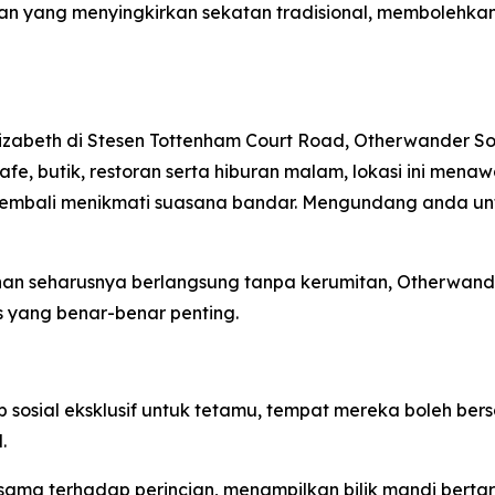
gan yang menyingkirkan sekatan tradisional, membolehka
lizabeth di Stesen Tottenham Court Road, Otherwander S
 kafe, butik, restoran serta hiburan malam, lokasi ini me
mbali menikmati suasana bandar. Mengundang anda untuk
an seharusnya berlangsung tanpa kerumitan, Otherwan
 yang benar-benar penting.
sial eksklusif untuk tetamu, tempat mereka boleh bersant
.
ama terhadap perincian, menampilkan bilik mandi berta