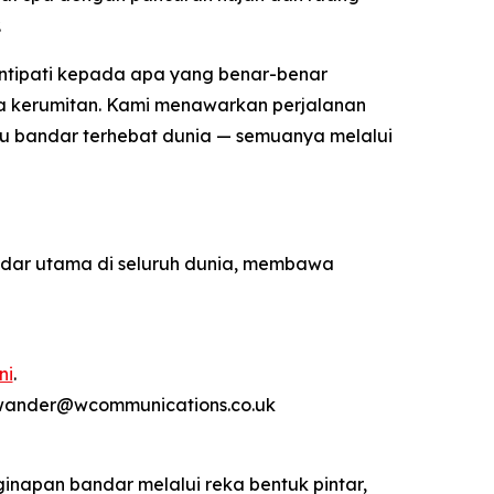
.
intipati kepada apa yang benar-benar
ada kerumitan. Kami menawarkan perjalanan
 satu bandar terhebat dunia — semuanya melalui
ndar utama di seluruh dunia, membawa
ni
.
rwander@wcommunications.co.uk
inapan bandar melalui reka bentuk pintar,