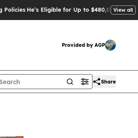
ligible for Up to $480,000 After Being Wrongly I
View all
Provided by AGP
Share