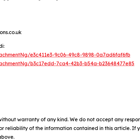
ns.co.uk
i:
achmentNg/e3c411e3-9c06-49c8-9898-0a7ad6faf6fb
tachmentNg/b3c17edd-7ca4-42b3-b54a-b23648477e85
without warranty of any kind. We do not accept any responsib
r reliability of the information contained in this article. I
 above.