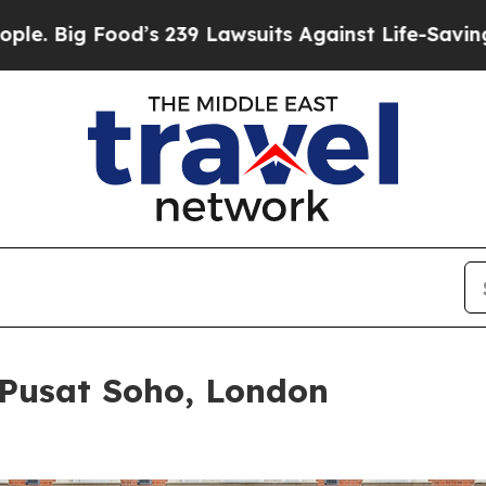
 239 Lawsuits Against Life-Saving Policies
He’s E
Pusat Soho, London