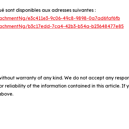
sont disponibles aux adresses suivantes :
achmentNg/e3c411e3-9c06-49c8-9898-0a7ad6faf6fb
tachmentNg/b3c17edd-7ca4-42b3-b54a-b23648477e85
without warranty of any kind. We do not accept any responsib
r reliability of the information contained in this article. I
 above.