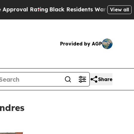
ng
Black Residents Warned of Abusive Cops for Ye
View all
Provided by AGP
Share
ndres