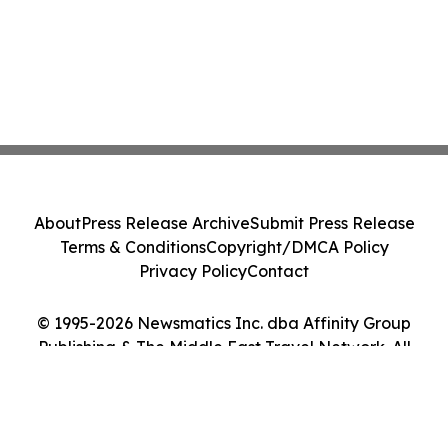
About
Press Release Archive
Submit Press Release
Terms & Conditions
Copyright/DMCA Policy
Privacy Policy
Contact
© 1995-2026 Newsmatics Inc. dba Affinity Group
Publishing & The Middle East Travel Network. All
Rights Reserved.
Cookie Settings / Your Privacy Choices